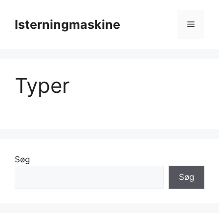
Hop
til
Isterningmaskine
Menu
indhold
Typer
Søg
Søg